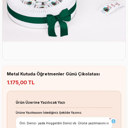
Erkek Bebek Çikolata Küpleri
Kız Bebek Çikolata Küpleri
Erkek Bebek Yeşeren Kalem
Kız Bebek Yeşeren Kalem
Erkek Bebek El Aynası
Kız Bebek El Aynası
Metal Kutuda Öğretmenler Günü Çikolatası
1.175,00 TL
Ürün Üzerine Yazılıcak Yazı
Ürüne Yazılmasını İstediğiniz Şekilde Yazınız.
*