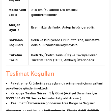
Metal Kutu
21.5 cm (50 adette 17.5 cm kutu
Ebatı
gönderilmektedir.)
Alerjen
Eser miktarda fındık, Antep fıstığı içerebilir.
Uyarısı
Saklama
Serin ve kuru yerde (+18/+22°C’de) muhafaza
Koşulları
ediniz. Buzdolabına koymayınız.
Tüketim
Parti No, Üretim Tarihi (ÜT) ve Tavsiye Edilen
Tarihi
Tüketim Tarihi (TETT) Ambalaj Üzerindedir.
Teslimat Koşulları
Paketleme:
Ürünleriniz yaz aylarında erimemesi için ısı yalıtımlı
paketlerde gönderilmektedir.
Kargoya Teslim Süresi:
5 İş Günü (Aciliyet Durumları İçin
0533 634 49 28 Destek hattından bilgi alabilirsiniz.)
Teslimat:
Ürünlerinizin gönderimi Aras Kargo ile Sağlanır.
Aksesuarlar çekim için kullanılmıştır. Fiyata dahil değildir.