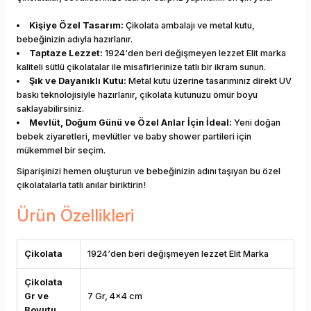
Kişiye Özel Tasarım:
Çikolata ambalajı ve metal kutu,
bebeğinizin adıyla hazırlanır.
Taptaze Lezzet:
1924‘den beri değişmeyen lezzet Elit marka
kaliteli sütlü çikolatalar ile misafirlerinize tatlı bir ikram sunun.
Şık ve Dayanıklı Kutu:
Metal kutu üzerine tasarımınız direkt UV
baskı teknolojisiyle hazırlanır, çikolata kutunuzu ömür boyu
saklayabilirsiniz.
Mevlüt, Doğum Günü ve Özel Anlar İçin İdeal:
Yeni doğan
bebek ziyaretleri, mevlütler ve baby shower partileri için
mükemmel bir seçim.
Siparişinizi hemen oluşturun ve bebeğinizin adını taşıyan bu özel
çikolatalarla tatlı anılar biriktirin!
Ürün Özellikleri
Çikolata
1924‘den beri değişmeyen lezzet Elit Marka
Çikolata
Gr ve
7 Gr, 4x4 cm
Boyutu