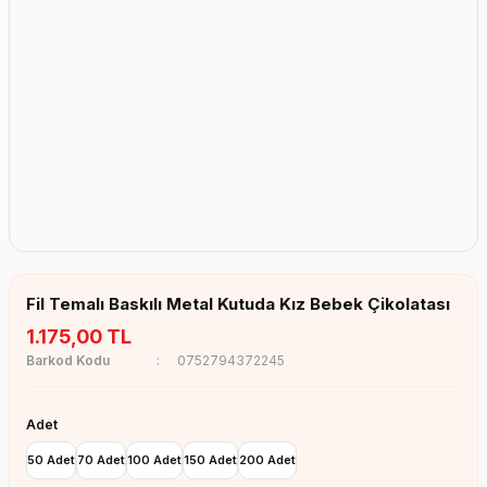
Erkek Bebek Çikolata Küpleri
Kız Bebek Çikolata Küpleri
Erkek Bebek Yeşeren Kalem
Kız Bebek Yeşeren Kalem
Erkek Bebek El Aynası
Kız Bebek El Aynası
Fil Temalı Baskılı Metal Kutuda Kız Bebek Çikolatası
1.175,00 TL
Barkod Kodu
0752794372245
Adet
50 Adet
70 Adet
100 Adet
150 Adet
200 Adet