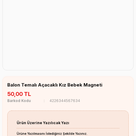
Erkek Bebek Çikolata Küpleri
Kız Bebek Çikolata Küpleri
Erkek Bebek Yeşeren Kalem
Kız Bebek Yeşeren Kalem
Erkek Bebek El Aynası
Kız Bebek El Aynası
Balon Temalı Açacaklı Kız Bebek Magneti
50,00 TL
Barkod Kodu
4226344567634
Ürün Üzerine Yazılıcak Yazı
Ürüne Yazılmasını İstediğiniz Şekilde Yazınız.