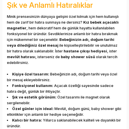
Şık ve Anlamlı Hatıralıklar
Minik prensesinizin dünyaya gelişini özel kılmak için hem kullanışlı
hem de zarif bir hatıra sunmaya ne dersiniz?
Kız bebek açacaklı
magnetler
, hem dekoratif hem de günlük hayatta kullanılabilen
fonksiyonel bir üründür. Sevdiklerinize anlamlı bir hatıra bırakmak
için mükemmel bir seçenektir.
Bebeğinizin adı, doğum tarihi
veya dilediğiniz özel mesaj
ile kişiselleştirilebilir ve unutulmaz
bir hatıra olarak saklanabilir. İster
hastane çıkışı hediyesi
, ister
mevlüt hatırası
, isterseniz de
baby shower süsü
olarak tercih
edebilirsiniz.
Kişiye özel tasarım:
Bebeğinizin adı, doğum tarihi veya özel
bir mesaj ekleyebilirsiniz.
Fonksiyonel kullanım:
Açacak özelliği sayesinde sadece
hatıra değil, günlük bir ihtiyaçtır.
Şık ve estetik görünüm:
Özel tasarımı ile magnet olarak
sergilenebilir.
Özel günler için ideal:
Mevlüt, doğum günü, baby shower gibi
etkinlikler için anlamlı bir hediye seçeneğidir.
Kalıcı bir hatıra:
Yıllarca saklanabilecek kaliteli ve dayanıklı bir
üründür.