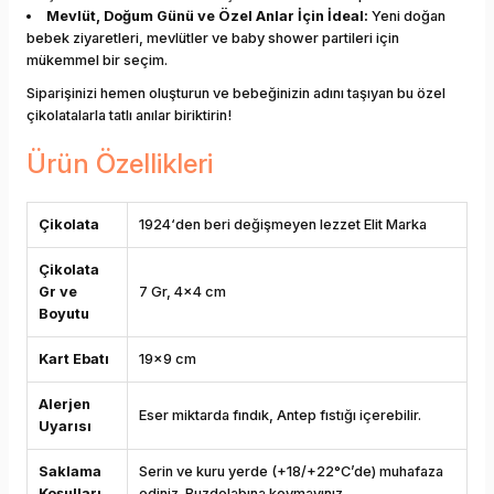
Mevlüt, Doğum Günü ve Özel Anlar İçin İdeal:
Yeni doğan
bebek ziyaretleri, mevlütler ve baby shower partileri için
mükemmel bir seçim.
Siparişinizi hemen oluşturun ve bebeğinizin adını taşıyan bu özel
çikolatalarla tatlı anılar biriktirin!
Ürün Özellikleri
Çikolata
1924‘den beri değişmeyen lezzet Elit Marka
Çikolata
Gr ve
7 Gr, 4x4 cm
Boyutu
Kart Ebatı
19x9 cm
Alerjen
Eser miktarda fındık, Antep fıstığı içerebilir.
Uyarısı
Saklama
Serin ve kuru yerde (+18/+22°C’de) muhafaza
Koşulları
ediniz. Buzdolabına koymayınız.