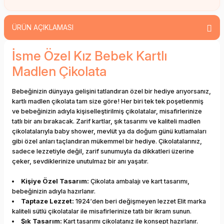
ÜRÜN AÇIKLAMASI
İsme Özel Kız Bebek Kartlı
Madlen Çikolata
Bebeğinizin dünyaya gelişini tatlandıran özel bir hediye arıyorsanız,
kartlı madlen çikolata tam size göre! Her biri tek tek poşetlenmiş
ve bebeğinizin adıyla kişiselleştirilmiş çikolatalar, misafirlerinize
tatlı bir anı bırakacak. Zarif kartlar, şık tasarımı ve kaliteli madlen
çikolatalarıyla baby shower, mevlüt ya da doğum günü kutlamaları
gibi özel anları taçlandıran mükemmel bir hediye. Çikolatalarınız,
sadece lezzetiyle değil, zarif sunumuyla da dikkatleri üzerine
çeker, sevdiklerinize unutulmaz bir anı yaşatır.
Kişiye Özel Tasarım:
Çikolata ambalajı ve kart tasarımı,
bebeğinizin adıyla hazırlanır.
Taptaze Lezzet:
1924‘den beri değişmeyen lezzet Elit marka
kaliteli sütlü çikolatalar ile misafirlerinize tatlı bir ikram sunun.
Şık Tasarım:
Kart tasarımı çikolatanız ile konsept hazırlanır.