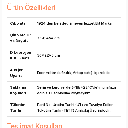
Ürün Özellikleri
Çikolata
1924‘den beri değişmeyen lezzet Elit Marka
Çikolata Gr
7 Gr, 4x4 cm
ve Boyutu
Dikdörtgen
30x22x5 cm
Kutu Ebatı
Alerjen
Eser miktarda fındık, Antep fıstığı içerebilir.
Uyarısı
Saklama
Serin ve kuru yerde (+18/+22°C’de) muhafaza
Koşulları
ediniz. Buzdolabına koymayınız.
Tüketim
Parti No, Üretim Tarihi (ÜT) ve Tavsiye Edilen
Tarihi
Tüketim Tarihi (TETT) Ambalaj Üzerindedir.
Teslimat Koşulları