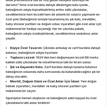
Minik prensesinize tatlı bir hoş geldin hediyesi sunmaya ne
dersiniz? İsme özel kurdela detaylı dikdörtgen kutu içinde ,
bebeğinizin adıyla kişiselleştirilmiş enfes sütlü çikolatalar,
sevdiklerinize hem lezzetli hem de anlamlı bir sürpriz yapmanın en
özel yolu! Bebeğinizin ismiyle tasarlanmış bu şık kutu, mevlütler,
baby shower partileri ve doğum odası ziyaretleri gibi özel anlar için
mükemmel bir hediye seçeneği. Her bir çikolata paketi,
bebeğinizin adıyla özelleştirilerek, sevdiklerinize unutulmaz anlar
yaşatır.
Kişiye Özel Tasarım:
Çikolata ambalajı ve zarif kurdela detaylı
kutunuz, bebeğinizin adıyla hazırlanır.
Taptaze Lezzet:
1924‘den beri değişmeyen lezzet Elit marka
kaliteli sütlü çikolatalar ile misafirlerinize tatlı bir ikram sunun.
Şık ve Dayanıklı Kutu:
Zarif kurdela detaylı taslama kutumuz
bebeğinizin odasında daha sonrasında da kullanabileceğiniz şık bir
detay olacaktır..
Mevlüt, Doğum Günü ve Özel Anlar İçin İdeal:
Yeni doğan
bebek ziyaretleri, mevlütler ve baby shower partileri için
mükemmel bir seçim.
Siparişinizi hemen oluşturun ve bebeğinizin adını taşıyan bu özel
çikolatalarla tatlı anılar biriktirin!