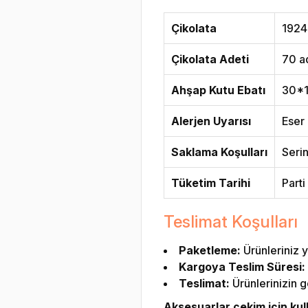
Çikolata
1924
Çikolata Adeti
70 ad
Ahşap Kutu Ebatı
30*
Alerjen Uyarısı
Eser 
Saklama Koşulları
Seri
Tüketim Tarihi
Parti
Teslimat Koşulları
Paketleme:
Ürünleriniz y
Kargoya Teslim Süresi:
Teslimat:
Ürünlerinizin g
Aksesuarlar çekim için kulla