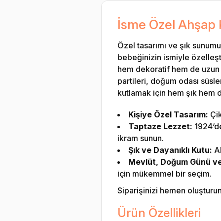
İsme Özel Ahşap 
Özel tasarımı ve şık sunumuy
bebeğinizin ismiyle özelleşt
hem dekoratif hem de uzun yı
partileri, doğum odası süsle
kutlamak için hem şık hem de
Kişiye Özel Tasarım:
Çik
Taptaze Lezzet:
1924‘den
ikram sunun.
Şık ve Dayanıklı Kutu:
Ah
Mevlüt, Doğum Günü ve Ö
için mükemmel bir seçim.
Siparişinizi hemen oluşturun v
Ürün Özellikleri