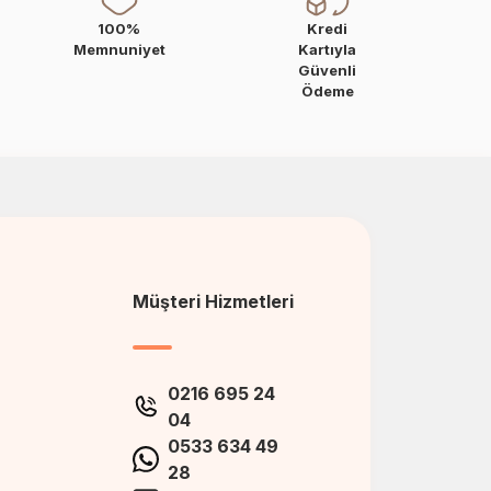
100%
Kredi
Memnuniyet
Kartıyla
Güvenli
Ödeme
Müşteri Hizmetleri
0216 695 24
04
0533 634 49
28