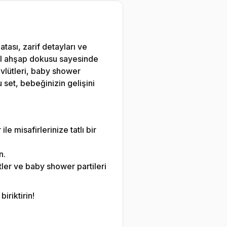
tası, zarif detayları ve
oğal ahşap dokusu sayesinde
evlütleri, baby shower
 set, bebeğinizin gelişini
le misafirlerinize tatlı bir
n.
ler ve baby shower partileri
iriktirin!