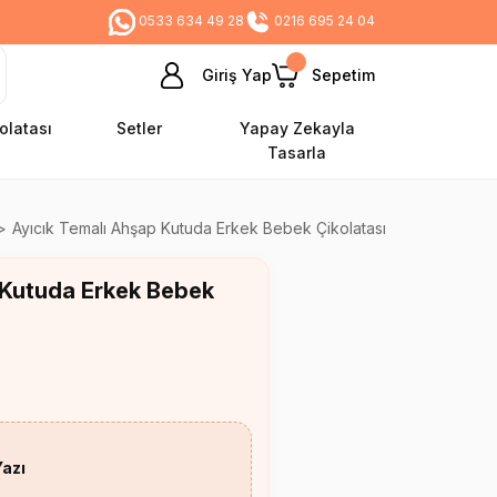
0533 634 49 28
0216 695 24 04
Giriş Yap
Sepetim
olatası
Setler
Yapay Zekayla
Tasarla
Ayıcık Temalı Ahşap Kutuda Erkek Bebek Çikolatası
 Kutuda Erkek Bebek
Yazı