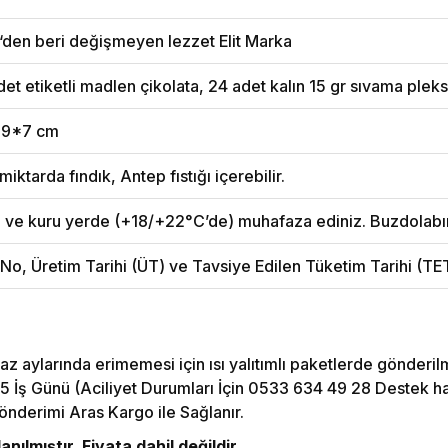
‘den beri değişmeyen lezzet Elit Marka
et etiketli madlen çikolata, 24 adet kalın 15 gr sıvama pleksi
19*7 cm
miktarda fındık, Antep fıstığı içerebilir.
n ve kuru yerde (+18/+22°C’de) muhafaza ediniz. Buzdolabı
 No, Üretim Tarihi (ÜT) ve Tavsiye Edilen Tüketim Tarihi (T
az aylarında erimemesi için ısı yalıtımlı paketlerde gönderil
5 İş Günü (Aciliyet Durumları İçin 0533 634 49 28 Destek hattı
önderimi Aras Kargo ile Sağlanır.
nılmıştır. Fiyata dahil değildir.