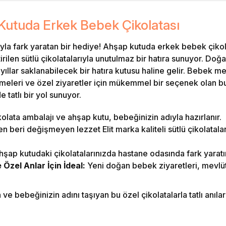
Kutuda Erkek Bebek Çikolatası
la fark yaratan bir hediye! Ahşap kutuda erkek bebek çikola
irilen sütlü çikolatalarıyla unutulmaz bir hatıra sunuyor. D
llar saklanabilecek bir hatıra kutusu haline gelir. Bebek m
meleri ve özel ziyaretler için mükemmel bir seçenek olan bu
 tatlı bir yol sunuyor.
olata ambalajı ve ahşap kutu, bebeğinizin adıyla hazırlanır.
 beri değişmeyen lezzet Elit marka kaliteli sütlü çikolatalar i
şap kutudaki çikolatalarınızda hastane odasında fark yaratı
zel Anlar İçin İdeal:
Yeni doğan bebek ziyaretleri, mevlüt
e bebeğinizin adını taşıyan bu özel çikolatalarla tatlı anılar b