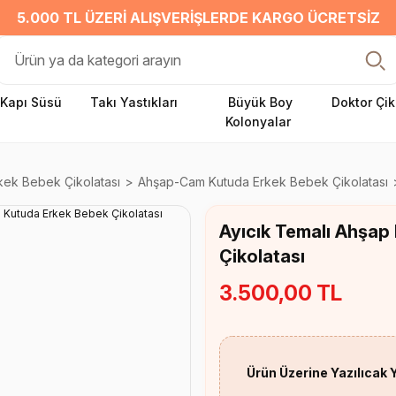
5.000 TL ÜZERI ALIŞVERIŞLERDE KARGO ÜCRETSIZ
Kapı Süsü
Takı Yastıkları
Büyük Boy
Doktor Çik
Kolonyalar
kek Bebek Çikolatası
Ahşap-Cam Kutuda Erkek Bebek Çikolatası
Ayıcık Temalı Ahşap
Çikolatası
3.500,00 TL
Ürün Üzerine Yazılıcak 