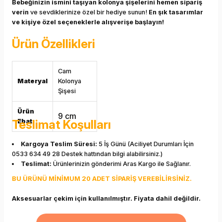
Bebeğinizin ismini taşıyan kolonya şişelerini hemen sipariş
verin
ve sevdiklerinize özel bir hediye sunun!
En şık tasarımlar
ve kişiye özel seçeneklerle alışverişe başlayın!
Ürün Özellikleri
Cam
Materyal
Kolonya
Şişesi
Ürün
9 cm
Ebatı
Teslimat Koşulları
Kargoya Teslim Süresi:
5 İş Günü (Aciliyet Durumları İçin
0533 634 49 28 Destek hattından bilgi alabilirsiniz.)
Teslimat:
Ürünlerinizin gönderimi Aras Kargo ile Sağlanır.
BU ÜRÜNÜ MİNİMUM 20 ADET SİPARİŞ VEREBİLİRSİNİZ.
Aksesuarlar çekim için kullanılmıştır. Fiyata dahil değildir.