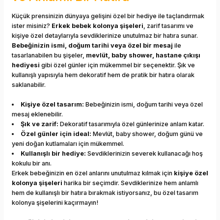
Küçük prensinizin dünyaya gelişini özel bir hediye ile taçlandırmak
ister misiniz?
Erkek bebek kolonya şişeleri
, zarif tasarımı ve
kişiye özel detaylarıyla sevdiklerinize unutulmaz bir hatıra sunar.
Bebeğinizin ismi, doğum tarihi veya özel bir mesaj
ile
tasarlanabilen bu şişeler,
mevlüt, baby shower, hastane çıkışı
hediyesi
gibi özel günler için mükemmel bir seçenektir. Şık ve
kullanışlı yapısıyla hem dekoratif hem de pratik bir hatıra olarak
saklanabilir.
Kişiye özel tasarım:
Bebeğinizin ismi, doğum tarihi veya özel
mesaj eklenebilir.
Şık ve zarif:
Dekoratif tasarımıyla özel günlerinize anlam katar.
Özel günler için ideal:
Mevlüt, baby shower, doğum günü ve
yeni doğan kutlamaları için mükemmel.
Kullanışlı bir hediye:
Sevdiklerinizin severek kullanacağı hoş
kokulu bir anı.
Erkek bebeğinizin en özel anlarını unutulmaz kılmak için
kişiye özel
kolonya şişeleri
harika bir seçimdir. Sevdiklerinize hem anlamlı
hem de kullanışlı bir hatıra bırakmak istiyorsanız, bu özel tasarım
kolonya şişelerini kaçırmayın!