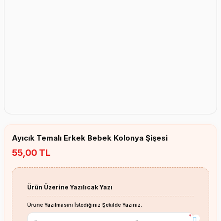
Erkek Bebek Çikolata Küpleri
Kız Bebek Çikolata Küpleri
Erkek Bebek Yeşeren Kalem
Kız Bebek Yeşeren Kalem
Erkek Bebek El Aynası
Kız Bebek El Aynası
Ayıcık Temalı Erkek Bebek Kolonya Şişesi
55,00 TL
Ürün Üzerine Yazılıcak Yazı
Ürüne Yazılmasını İstediğiniz Şekilde Yazınız.
*