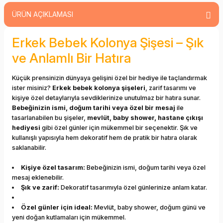
ÜRÜN AÇIKLAMASI
Erkek Bebek Kolonya Şişesi – Şık
ve Anlamlı Bir Hatıra
Küçük prensinizin dünyaya gelişini özel bir hediye ile taçlandırmak
ister misiniz?
Erkek bebek kolonya şişeleri
, zarif tasarımı ve
kişiye özel detaylarıyla sevdiklerinize unutulmaz bir hatıra sunar.
Bebeğinizin ismi, doğum tarihi veya özel bir mesaj
ile
tasarlanabilen bu şişeler,
mevlüt, baby shower, hastane çıkışı
hediyesi
gibi özel günler için mükemmel bir seçenektir. Şık ve
kullanışlı yapısıyla hem dekoratif hem de pratik bir hatıra olarak
saklanabilir.
Kişiye özel tasarım:
Bebeğinizin ismi, doğum tarihi veya özel
mesaj eklenebilir.
Şık ve zarif:
Dekoratif tasarımıyla özel günlerinize anlam katar.
Özel günler için ideal:
Mevlüt, baby shower, doğum günü ve
yeni doğan kutlamaları için mükemmel.