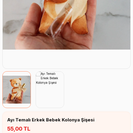
Erkek Bebek Çikolata Küpleri
Kız Bebek Çikolata Küpleri
Erkek Bebek Yeşeren Kalem
Kız Bebek Yeşeren Kalem
Erkek Bebek El Aynası
Kız Bebek El Aynası
Ayı Temalı Erkek Bebek Kolonya Şişesi
55,00 TL