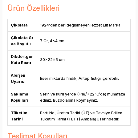
Ürün Özellikleri
Çikolata
1924‘den beri değişmeyen lezzet Elit Marka
Çikolata Gr
7 Gr, 4x4 cm
ve Boyutu
Dikdörtgen
30x22x5 cm
Kutu Ebatı
Alerjen
Eser miktarda fındık, Antep fıstığı içerebilir.
Uyarısı
Saklama
Serin ve kuru yerde (+18/+22°C’de) muhafaza
Koşulları
ediniz. Buzdolabına koymayınız.
Tüketim
Parti No, Üretim Tarihi (ÜT) ve Tavsiye Edilen
Tarihi
Tüketim Tarihi (TETT) Ambalaj Üzerindedir.
Teslimat Koşulları