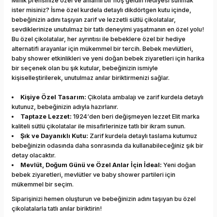
Minik prensinize özel ve anlamlı bir hoş geldin hediyesi sunmak
ister misiniz? İsme özel kurdela detaylı dikdörtgen kutu içinde,
bebeğinizin adını taşıyan zarif ve lezzetli sütlü çikolatalar,
sevdiklerinize unutulmaz bir tatlı deneyimi yaşatmanın en özel yolu!
Bu özel çikolatalar, her ayrıntısı ile bebeklere özel bir hediye
alternatifi arayanlar için mükemmel bir tercih. Bebek mevlütleri,
baby shower etkinlikleri ve yeni doğan bebek ziyaretleri için harika
bir seçenek olan bu şık kutular, bebeğinizin ismiyle
kişiselleştirilerek, unutulmaz anılar biriktirmenizi sağlar.
Kişiye Özel Tasarım:
Çikolata ambalajı ve zarif kurdela detaylı
kutunuz, bebeğinizin adıyla hazırlanır.
Taptaze Lezzet:
1924‘den beri değişmeyen lezzet Elit marka
kaliteli sütlü çikolatalar ile misafirlerinize tatlı bir ikram sunun.
Şık ve Dayanıklı Kutu:
Zarif kurdela detaylı taslama kutumuz
bebeğinizin odasında daha sonrasında da kullanabileceğiniz şık bir
detay olacaktır.
Mevlüt, Doğum Günü ve Özel Anlar İçin İdeal:
Yeni doğan
bebek ziyaretleri, mevlütler ve baby shower partileri için
mükemmel bir seçim.
Siparişinizi hemen oluşturun ve bebeğinizin adını taşıyan bu özel
çikolatalarla tatlı anılar biriktirin!