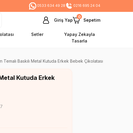
0533 634 49 28
0216 695 24 04
0
Giriş Yap
Sepetim
olatası
Setler
Yapay Zekayla
Tasarla
n Temalı Baskılı Metal Kutuda Erkek Bebek Çikolatası
 Metal Kutuda Erkek
97