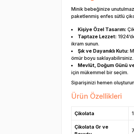
Minik bebeğinize unutulmaz 
paketlenmiş enfes sütlü çikol
Kişiye Özel Tasarım:
Çik
Taptaze Lezzet:
1924‘den
ikram sunun.
Şık ve Dayanıklı Kutu:
Me
ömür boyu saklayabilirsiniz.
Mevlüt, Doğum Günü ve Ö
için mükemmel bir seçim.
Siparişinizi hemen oluşturun v
Ürün Özellikleri
Çikolata
1
Çikolata Gr ve
Boyutu