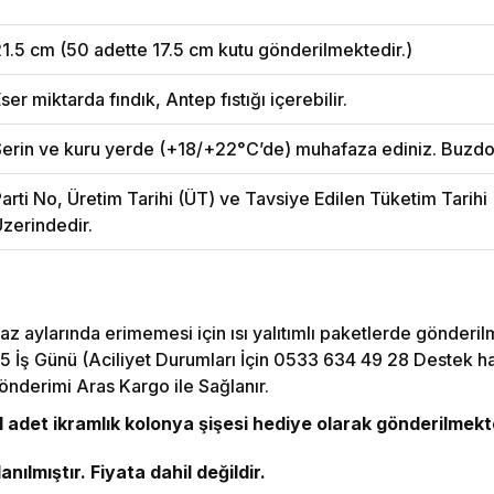
1.5 cm (50 adette 17.5 cm kutu gönderilmektedir.)
ser miktarda fındık, Antep fıstığı içerebilir.
erin ve kuru yerde (+18/+22°C’de) muhafaza ediniz. Buzdo
arti No, Üretim Tarihi (ÜT) ve Tavsiye Edilen Tüketim Tarih
zerindedir.
az aylarında erimemesi için ısı yalıtımlı paketlerde gönderil
5 İş Günü (Aciliyet Durumları İçin 0533 634 49 28 Destek hattı
önderimi Aras Kargo ile Sağlanır.
adet ikramlık kolonya şişesi hediye olarak gönderilmekt
nılmıştır. Fiyata dahil değildir.