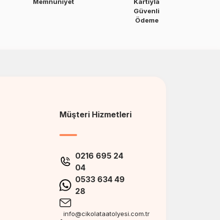
Memnuniyet
Kartıyla
Güvenli
Ödeme
Müşteri Hizmetleri
0216 695 24
04
0533 634 49
28
info@cikolataatolyesi.com.tr