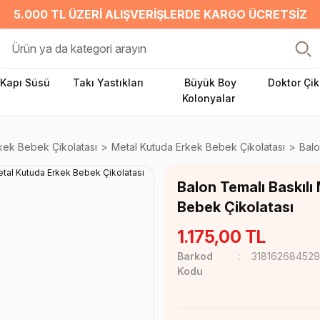
5.000 TL ÜZERI ALIŞVERIŞLERDE KARGO ÜCRETSIZ
Kapı Süsü
Takı Yastıkları
Büyük Boy
Doktor Çik
Kolonyalar
kek Bebek Çikolatası
Metal Kutuda Erkek Bebek Çikolatası
Balo
Balon Temalı Baskılı
Bebek Çikolatası
1.175,00 TL
Barkod
31816268452
Kodu