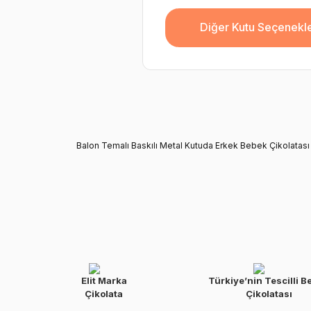
Diğer Kutu Seçenekle
Balon Temalı Baskılı Metal Kutuda Erkek Bebek Çikolatası
Elit Marka
Türkiye’nin Tescilli B
Çikolata
Çikolatası