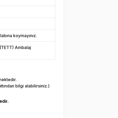
labına koymayınız.
i (TETT) Ambalaj
mektedir.
ndan bilgi alabilirsiniz.)
edir.