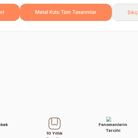
ri
Metal Kutu Tüm Tasarımlar
Sıkç
ebek
Fenomenlerin
Tercihi
10 Yıllık