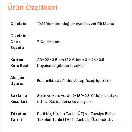
Ürün Özellikleri
Çikolata
1924‘den beri değişmeyen lezzet Elit Marka
Çikolata
Gr ve
7 Gr, 4x4 cm
Boyutu
Karton
23x22x3.5 cm (72 Adette 31x24x3.5
Kutu Ebatı
boyutunda gönderilecektir.)
Alerjen
Eser miktarda fındık, Antep fıstığı içerebilir.
Uyarısı
Saklama
Serin ve kuru yerde (+18/+22°C’de) muhafaza
Koşulları
ediniz. Buzdolabına koymayınız.
Tüketim
Parti No, Üretim Tarihi (ÜT) ve Tavsiye Edilen
Tarihi
Tüketim Tarihi (TETT) Ambalaj Üzerindedir.