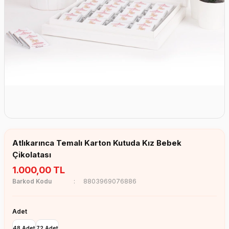
Erkek Bebek Çikolata Küpleri
Kız Bebek Çikolata Küpleri
Erkek Bebek Yeşeren Kalem
Kız Bebek Yeşeren Kalem
Erkek Bebek El Aynası
Kız Bebek El Aynası
Atlıkarınca Temalı Karton Kutuda Kız Bebek
Çikolatası
1.000,00 TL
Barkod Kodu
8803969076886
Adet
48 Adet
72 Adet