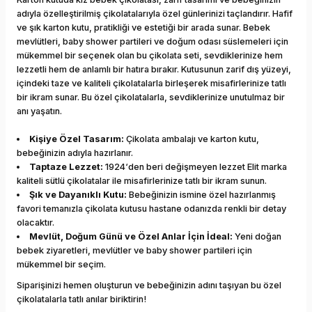
adıyla özelleştirilmiş çikolatalarıyla özel günlerinizi taçlandırır. Hafif
ve şık karton kutu, pratikliği ve estetiği bir arada sunar. Bebek
mevlütleri, baby shower partileri ve doğum odası süslemeleri için
mükemmel bir seçenek olan bu çikolata seti, sevdiklerinize hem
lezzetli hem de anlamlı bir hatıra bırakır. Kutusunun zarif dış yüzeyi,
içindeki taze ve kaliteli çikolatalarla birleşerek misafirlerinize tatlı
bir ikram sunar. Bu özel çikolatalarla, sevdiklerinize unutulmaz bir
anı yaşatın.
Kişiye Özel Tasarım:
Çikolata ambalajı ve karton kutu,
bebeğinizin adıyla hazırlanır.
Taptaze Lezzet:
1924‘den beri değişmeyen lezzet Elit marka
kaliteli sütlü çikolatalar ile misafirlerinize tatlı bir ikram sunun.
Şık ve Dayanıklı Kutu:
Bebeğinizin ismine özel hazırlanmış
favori temanızla çikolata kutusu hastane odanızda renkli bir detay
olacaktır.
Mevlüt, Doğum Günü ve Özel Anlar İçin İdeal:
Yeni doğan
bebek ziyaretleri, mevlütler ve baby shower partileri için
mükemmel bir seçim.
Siparişinizi hemen oluşturun ve bebeğinizin adını taşıyan bu özel
çikolatalarla tatlı anılar biriktirin!