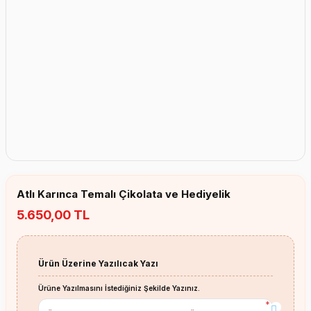
Erkek Bebek Çikolata Küpleri
Kız Bebek Çikolata Küpleri
Erkek Bebek Yeşeren Kalem
Kız Bebek Yeşeren Kalem
Erkek Bebek El Aynası
Kız Bebek El Aynası
Atlı Karınca Temalı Çikolata ve Hediyelik
5.650,00 TL
Ürün Üzerine Yazılıcak Yazı
Ürüne Yazılmasını İstediğiniz Şekilde Yazınız.
*