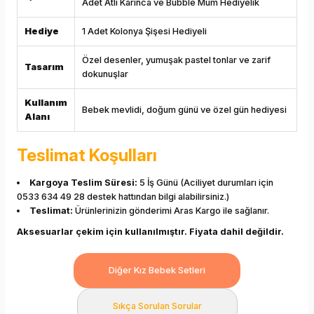
Adet Atlı Karınca ve Bubble Mum Hediyelik
Hediye
1 Adet Kolonya Şişesi Hediyeli
Özel desenler, yumuşak pastel tonlar ve zarif
Tasarım
dokunuşlar
Kullanım
Bebek mevlidi, doğum günü ve özel gün hediyesi
Alanı
Teslimat Koşulları
Kargoya Teslim Süresi:
5 İş Günü (Aciliyet durumları için
0533 634 49 28 destek hattından bilgi alabilirsiniz.)
Teslimat:
Ürünlerinizin gönderimi Aras Kargo ile sağlanır.
Aksesuarlar çekim için kullanılmıştır. Fiyata dahil değildir.
Diğer Kız Bebek Setleri
Sıkça Sorulan Sorular