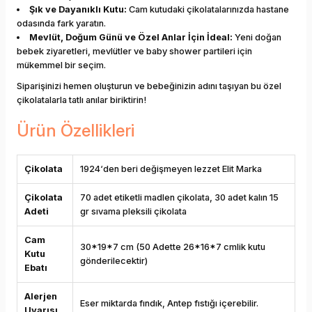
Şık ve Dayanıklı Kutu:
Cam kutudaki çikolatalarınızda hastane
odasında fark yaratın.
Mevlüt, Doğum Günü ve Özel Anlar İçin İdeal:
Yeni doğan
bebek ziyaretleri, mevlütler ve baby shower partileri için
mükemmel bir seçim.
Siparişinizi hemen oluşturun ve bebeğinizin adını taşıyan bu özel
çikolatalarla tatlı anılar biriktirin!
Ürün Özellikleri
Çikolata
1924‘den beri değişmeyen lezzet Elit Marka
Çikolata
70 adet etiketli madlen çikolata, 30 adet kalın 15
Adeti
gr sıvama pleksili çikolata
Cam
30*19*7 cm (50 Adette 26*16*7 cmlik kutu
Kutu
gönderilecektir)
Ebatı
Alerjen
Eser miktarda fındık, Antep fıstığı içerebilir.
Uyarısı