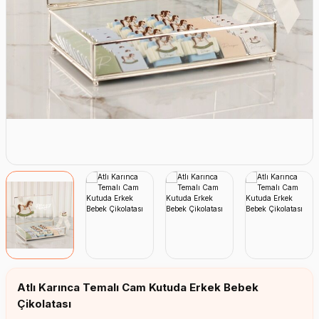
Erkek Bebek Çikolata Küpleri
Kız Bebek Çikolata Küpleri
Erkek Bebek Yeşeren Kalem
Kız Bebek Yeşeren Kalem
Erkek Bebek El Aynası
Kız Bebek El Aynası
Atlı Karınca Temalı Cam Kutuda Erkek Bebek
Çikolatası