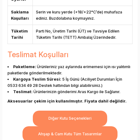
Saklama
Serin ve kuru yerde (+18/+22°C’de) muhafaza
Koşulları
ediniz. Buzdolabına koymayınız.
Tüketim
Parti No, Üretim Tarihi (ÜT) ve Tavsiye Edilen
Tarihi
Tüketim Tarihi (TETT) Ambalaj Üzerindedir.
Teslimat Koşulları
Paketleme:
Ürünleriniz yaz aylarında erimemesi için ısı yalıtımlı
paketlerde gönderilmektedir.
Kargoya Teslim Süresi:
5 İş Günü (Aciliyet Durumları İçin
0533 634 49 28 Destek hattından bilgi alabilirsiniz.)
Teslimat:
Ürünlerinizin gönderimi Aras Kargo ile Sağlanır.
Aksesuarlar çekim için kullanılmıştır. Fiyata dahil değildir.
Diğer Kutu Seçenekleri
Ahşap & Cam Kutu Tüm Tasarımlar