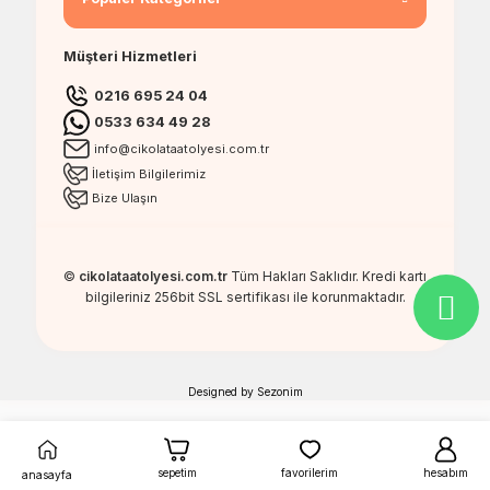
Müşteri Hizmetleri
0216 695 24 04
0533 634 49 28
info@cikolataatolyesi.com.tr
İletişim Bilgilerimiz
Bize Ulaşın
©
cikolataatolyesi.com.tr
Tüm Hakları Saklıdır. Kredi kartı
bilgileriniz 256bit SSL sertifikası ile korunmaktadır.
Designed by
Sezonim
sepetim
favorilerim
hesabım
anasayfa