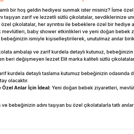
amlı bir hoş geldin hediyesi sunmak ister misiniz? İsme özel
ı taşıyan zarif ve lezzetli sütlü çikolatalar, sevdiklerinize u
zel çikolatalar, her ayrıntısı ile bebeklere özel bir hediye al
evlütleri, baby shower etkinlikleri ve yeni doğan bebek ziya
bebeğinizin ismiyle kişiselleştirilerek, unutulmaz anılar birik
olata ambalajı ve zarif kurdela detaylı kutunuz, bebeğinizin a
 beri değişmeyen lezzet Elit marka kaliteli sütlü çikolatalar i
rif kurdela detaylı taslama kutumuz bebeğinizin odasında 
tay olacaktır.
zel Anlar İçin İdeal:
Yeni doğan bebek ziyaretleri, mevlüt
e bebeğinizin adını taşıyan bu özel çikolatalarla tatlı anılar b