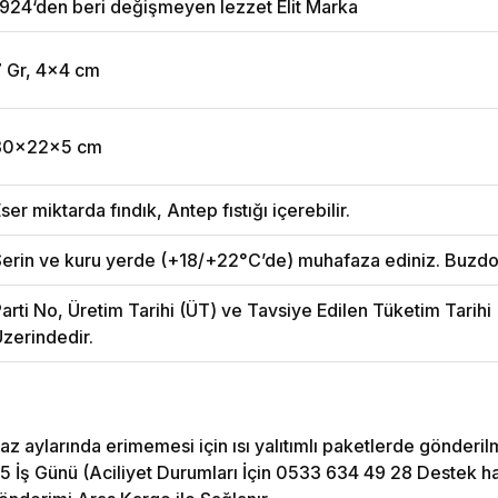
924‘den beri değişmeyen lezzet Elit Marka
7 Gr, 4x4 cm
30x22x5 cm
ser miktarda fındık, Antep fıstığı içerebilir.
erin ve kuru yerde (+18/+22°C’de) muhafaza ediniz. Buzdo
arti No, Üretim Tarihi (ÜT) ve Tavsiye Edilen Tüketim Tarih
zerindedir.
az aylarında erimemesi için ısı yalıtımlı paketlerde gönderil
5 İş Günü (Aciliyet Durumları İçin 0533 634 49 28 Destek hattı