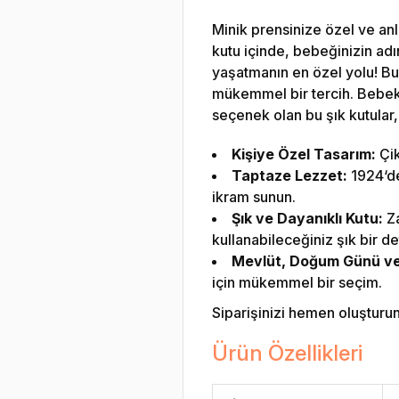
Minik prensinize özel ve anl
kutu içinde, bebeğinizin adın
yaşatmanın en özel yolu! Bu ö
mükemmel bir tercih. Bebek m
seçenek olan bu şık kutular, 
Kişiye Özel Tasarım:
Çik
Taptaze Lezzet:
1924‘den
ikram sunun.
Şık ve Dayanıklı Kutu:
Za
kullanabileceğiniz şık bir de
Mevlüt, Doğum Günü ve Ö
için mükemmel bir seçim.
Siparişinizi hemen oluşturun v
Ürün Özellikleri