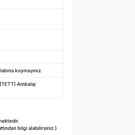
labına koymayınız.
i (TETT) Ambalaj
mektedir.
ndan bilgi alabilirsiniz.)