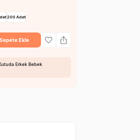
det
200 Adet
Sepete Ekle
Kutuda Erkek Bebek