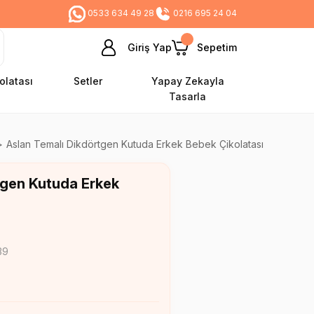
0533 634 49 28
0216 695 24 04
Giriş Yap
Sepetim
olatası
Setler
Yapay Zekayla
Tasarla
Aslan Temalı Dikdörtgen Kutuda Erkek Bebek Çikolatası
tgen Kutuda Erkek
39