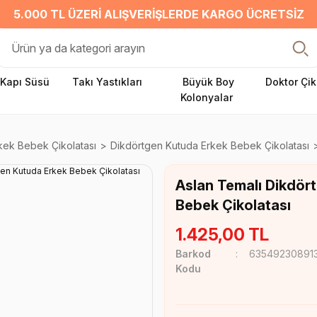
5.000 TL ÜZERI ALIŞVERIŞLERDE KARGO ÜCRETSIZ
Kapı Süsü
Takı Yastıkları
Büyük Boy
Doktor Çik
Kolonyalar
kek Bebek Çikolatası
Dikdörtgen Kutuda Erkek Bebek Çikolatası
Aslan Temalı Dikdör
Bebek Çikolatası
1.425,00 TL
Barkod
63549230891
Kodu