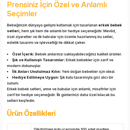
Prensiniz İçin Özel ve Anlamlı
Seçimler
Bebeğinizin dünyaya gelişini kutlamak için tasarlanan
erkek bebek
setleri
, hem şık hem de anlamlı bir hediye seçeneğidir. Mevlid,
özel ziyaretler ve ilk hatıralar için özenle hazırlanmış bu setler,
estetik tasarımı ve işlevselliği ile dikkat çeker.
Özel İçerik:
Bebek anılarınızı saklayabileceğiniz kaliteli ürünler.
Şık ve Kullanışlı Tasarımlar:
Erkek bebekler için zarif ve
modern dokunuşlar.
İlk Anları Unutulmaz Kılın:
Yeni doğan bebekler için ideal.
Hediye Edilmeye Uygun:
Şık kutu tasarımıyla göz alıcı bir
sunum.
Erkek bebek setleri, anne ve babalar için anlamlı, misafirler için
zarif bir hediye seçeneğidir. İlk günlerinizi daha özel kılacak bu
setleri keşfedin.
Ürün Özellikleri
Dikdörtgen kutu içerisinde 100 adet madlen