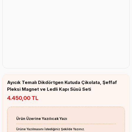
Erkek Bebek Çikolata Küpleri
Kız Bebek Çikolata Küpleri
Erkek Bebek Yeşeren Kalem
Kız Bebek Yeşeren Kalem
Erkek Bebek El Aynası
Kız Bebek El Aynası
Ayıcık Temalı Dikdörtgen Kutuda Çikolata, Şeffaf
Pleksi Magnet ve Ledli Kapı Süsü Seti
4.450,00 TL
Ürün Üzerine Yazılıcak Yazı
Ürüne Yazılmasını İstediğiniz Şekilde Yazınız.