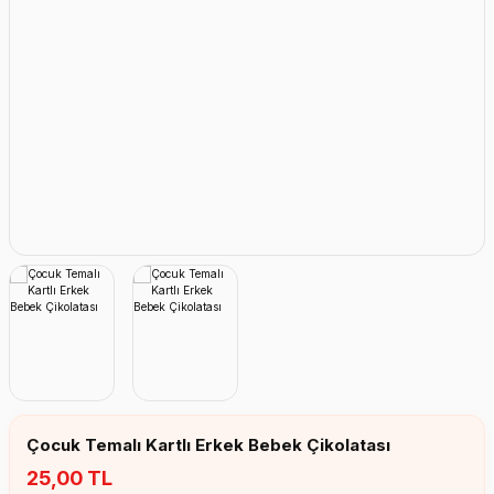
Erkek Bebek Çikolata Küpleri
Kız Bebek Çikolata Küpleri
Erkek Bebek Yeşeren Kalem
Kız Bebek Yeşeren Kalem
Erkek Bebek El Aynası
Kız Bebek El Aynası
Çocuk Temalı Kartlı Erkek Bebek Çikolatası
25,00 TL