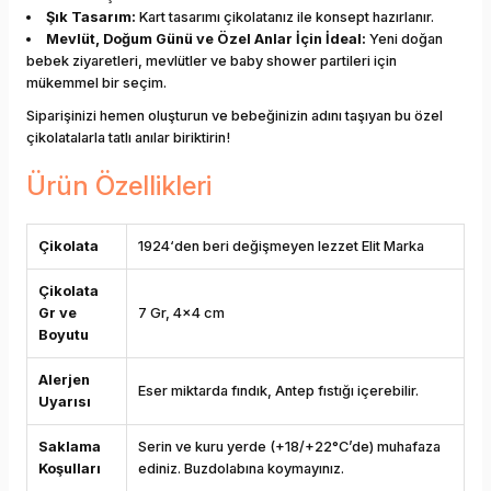
Şık Tasarım:
Kart tasarımı çikolatanız ile konsept hazırlanır.
Mevlüt, Doğum Günü ve Özel Anlar İçin İdeal:
Yeni doğan
bebek ziyaretleri, mevlütler ve baby shower partileri için
mükemmel bir seçim.
Siparişinizi hemen oluşturun ve bebeğinizin adını taşıyan bu özel
çikolatalarla tatlı anılar biriktirin!
Ürün Özellikleri
Çikolata
1924‘den beri değişmeyen lezzet Elit Marka
Çikolata
Gr ve
7 Gr, 4x4 cm
Boyutu
Alerjen
Eser miktarda fındık, Antep fıstığı içerebilir.
Uyarısı
Saklama
Serin ve kuru yerde (+18/+22°C’de) muhafaza
Koşulları
ediniz. Buzdolabına koymayınız.