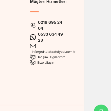
Müşteri Hizmetleri
0216 695 24
04
0533 634 49
28
info@cikolataatolyesi.com.tr
İletişim Bilgilerimiz
Bize Ulaşın