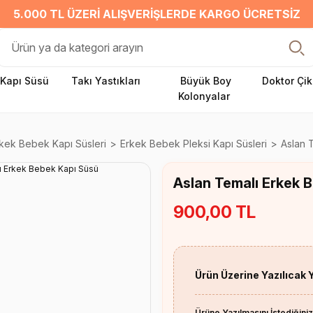
5.000 TL ÜZERI ALIŞVERIŞLERDE KARGO ÜCRETSIZ
Kapı Süsü
Takı Yastıkları
Büyük Boy
Doktor Çik
Kolonyalar
kek Bebek Kapı Süsleri
Erkek Bebek Pleksi Kapı Süsleri
Aslan 
Aslan Temalı Erkek 
900,00 TL
Ürün Üzerine Yazılıcak 
Ürüne Yazılmasını İstediğiniz