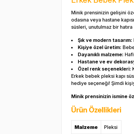
Minik prensinizin gelişini ö
odasına veya hastane kapısın
süsleri, unutulmaz bir hatıra 
Şık ve modern tasarım:
Kişiye özel üretim:
Bebeğ
Dayanıklı malzeme:
Hafi
Hastane ve ev dekorasy
Özel renk seçenekleri:
K
Erkek bebek pleksi kapı süs
hediye seçeneği! Şimdi kişiye
Minik prensinizin ismine öz
Ürün Özellikleri
Malzeme
Pleksi