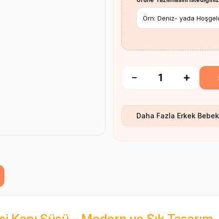
Daha Fazla
Erkek Bebek 
si Kapı Süsü – Modern ve Şık Tasarım