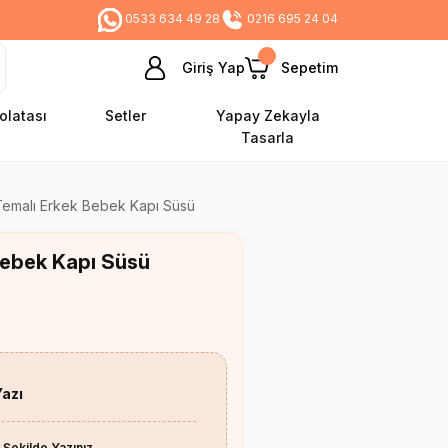
0533 634 49 28
0216 695 24 04
Giriş Yap
Sepetim
olatası
Setler
Yapay Zekayla
Tasarla
Temalı Erkek Bebek Kapı Süsü
Bebek Kapı Süsü
Yazı
 Şekilde Yazınız.