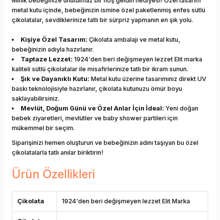
Minik bebeğinize unutulmaz bir hoş geldin hediyesi! Özel tasarım
metal kutu içinde, bebeğinizin ismine özel paketlenmiş enfes sütlü
çikolatalar, sevdiklerinize tatlı bir sürpriz yapmanın en şık yolu.
Kişiye Özel Tasarım:
Çikolata ambalajı ve metal kutu,
bebeğinizin adıyla hazırlanır.
Taptaze Lezzet:
1924‘den beri değişmeyen lezzet Elit marka
kaliteli sütlü çikolatalar ile misafirlerinize tatlı bir ikram sunun.
Şık ve Dayanıklı Kutu:
Metal kutu üzerine tasarımınız direkt UV
baskı teknolojisiyle hazırlanır, çikolata kutunuzu ömür boyu
saklayabilirsiniz.
Mevlüt, Doğum Günü ve Özel Anlar İçin İdeal:
Yeni doğan
bebek ziyaretleri, mevlütler ve baby shower partileri için
mükemmel bir seçim.
Siparişinizi hemen oluşturun ve bebeğinizin adını taşıyan bu özel
çikolatalarla tatlı anılar biriktirin!
Ürün Özellikleri
Çikolata
1924‘den beri değişmeyen lezzet Elit Marka