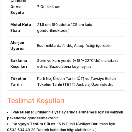
Çikolata
Gr ve
7 Gr, 4x4 cm
Boyutu
Metal Kutu
21.5 cm (50 adette 17.5 cm kutu
Ebatı
gönderilmektedir.)
Alerjen
Eser miktarda fındık, Antep fıstığı içerebilir.
Uyarısı
Saklama
Serin ve kuru yerde (+18/+22°C’de) muhafaza
Koşulları
ediniz. Buzdolabına koymayınız.
Tüketim
Parti No, Üretim Tarihi (ÜT) ve Tavsiye Edilen
Tarihi
Tüketim Tarihi (TETT) Ambalaj Üzerindedir.
Teslimat Koşulları
Paketleme:
Ürünleriniz yaz aylarında erimemesi için ısı yalıtımlı
paketlerde gönderilmektedir.
Kargoya Teslim Süresi:
5 İş Günü (Aciliyet Durumları İçin
0533 634 49 28 Destek hattından bilgi alabilirsiniz.)