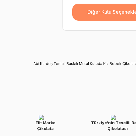
Diğer Kutu Seçenekle
Abi Kardeş Temalı Baskılı Metal Kutuda Kız Bebek Çikolat
Elit Marka
Türkiye’nin Tescilli B
Çikolata
Çikolatası