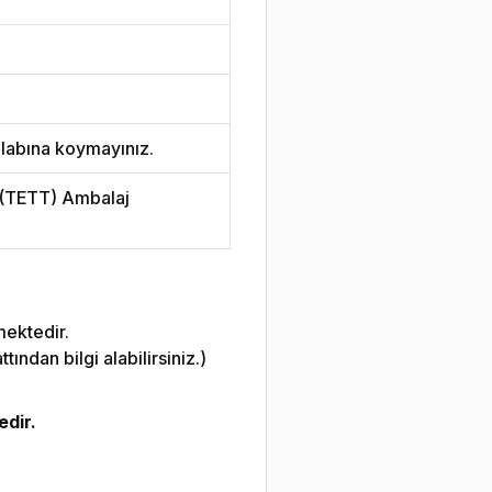
labına koymayınız.
i (TETT) Ambalaj
mektedir.
ndan bilgi alabilirsiniz.)
edir.