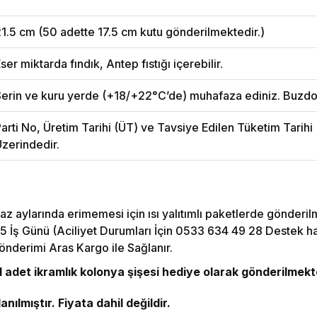
1.5 cm (50 adette 17.5 cm kutu gönderilmektedir.)
ser miktarda fındık, Antep fıstığı içerebilir.
erin ve kuru yerde (+18/+22°C’de) muhafaza ediniz. Buzdo
arti No, Üretim Tarihi (ÜT) ve Tavsiye Edilen Tüketim Tarih
zerindedir.
az aylarında erimemesi için ısı yalıtımlı paketlerde gönderil
5 İş Günü (Aciliyet Durumları İçin 0533 634 49 28 Destek hattı
önderimi Aras Kargo ile Sağlanır.
adet ikramlık kolonya şişesi hediye olarak gönderilmekt
nılmıştır. Fiyata dahil değildir.