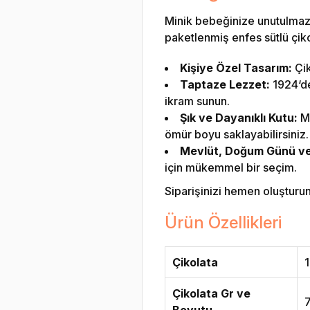
Minik bebeğinize unutulmaz 
paketlenmiş enfes sütlü çikol
Kişiye Özel Tasarım:
Çik
Taptaze Lezzet:
1924‘den
ikram sunun.
Şık ve Dayanıklı Kutu:
Me
ömür boyu saklayabilirsiniz.
Mevlüt, Doğum Günü ve Ö
için mükemmel bir seçim.
Siparişinizi hemen oluşturun v
Ürün Özellikleri
Çikolata
1
Çikolata Gr ve
Boyutu