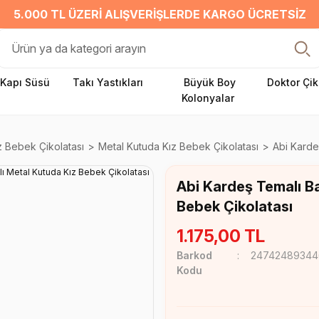
5.000 TL ÜZERI ALIŞVERIŞLERDE KARGO ÜCRETSIZ
Kapı Süsü
Takı Yastıkları
Büyük Boy
Doktor Çik
Kolonyalar
z Bebek Çikolatası
Metal Kutuda Kız Bebek Çikolatası
Abi Karde
Abi Kardeş Temalı Ba
Bebek Çikolatası
1.175,00 TL
Barkod
2474248934
Kodu