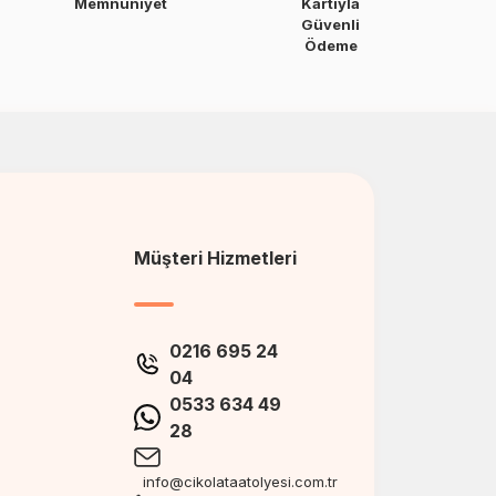
Memnuniyet
Kartıyla
Güvenli
Ödeme
Müşteri Hizmetleri
0216 695 24
04
0533 634 49
28
info@cikolataatolyesi.com.tr