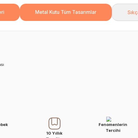
ri
Metal Kutu Tüm Tasarımlar
Sıkç
ası
ebek
Fenomenlerin
Tercihi
10 Yıllık