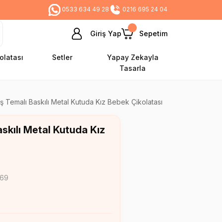
0533 634 49 28
0216 695 24 04
Giriş Yap
Sepetim
olatası
Setler
Yapay Zekayla
Tasarla
ş Temalı Baskılı Metal Kutuda Kız Bebek Çikolatası
skılı Metal Kutuda Kız
469