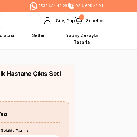
0533 634 49 28
0216 695 24 04
Giriş Yap
Sepetim
olatası
Setler
Yapay Zekayla
Tasarla
ik Hastane Çıkış Seti
Yazı
 Şekilde Yazınız.