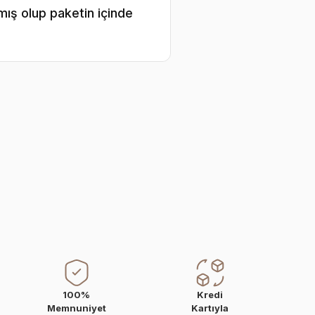
mış olup paketin içinde
100%
Kredi
Memnuniyet
Kartıyla