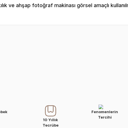
lık ve ahşap fotoğraf makinası görsel amaçlı kullanıl
ebek
Fenomenlerin
Tercihi
10 Yıllık
Tecrübe