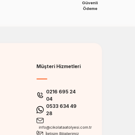
Güvenli
Ödeme
Müşteri Hizmetleri
0216 695 24
04
0533 634 49
28
info@cikolataatolyesi.com.tr
İletişim Bilgilerimiz