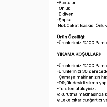
-Pantolon
-Önlük
-Eldiven
-Şapka
Not:
Ceket Baskısı Önlü-A
Ürün Özelliği:
-Ürünlerimiz %100 Pamuklu
YIKAMA KOŞULLARI:
-Ürünlerimiz %100 Pamu
-Ürünlerinizi 30 derecede
-Çamaşır makinanızın hass
-Düşük devirli sıkma yap
-Tersten ütüleyiniz.
⊗Kurutma makinasında k
⊗Leke çıkarıcı,ağartıcı 