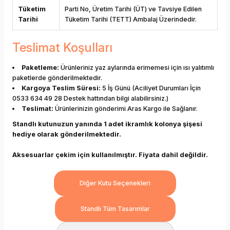
Tüketim
Parti No, Üretim Tarihi (ÜT) ve Tavsiye Edilen
Tarihi
Tüketim Tarihi (TETT) Ambalaj Üzerindedir.
Teslimat Koşulları
Paketleme:
Ürünleriniz yaz aylarında erimemesi için ısı yalıtımlı
paketlerde gönderilmektedir.
Kargoya Teslim Süresi:
5 İş Günü (Aciliyet Durumları İçin
0533 634 49 28 Destek hattından bilgi alabilirsiniz.)
Teslimat:
Ürünlerinizin gönderimi Aras Kargo ile Sağlanır.
Standlı kutunuzun yanında 1 adet ikramlık kolonya şişesi
hediye olarak gönderilmektedir.
Aksesuarlar çekim için kullanılmıştır. Fiyata dahil değildir.
Diğer Kutu Seçenekleri
Standlı Tüm Tasarımlar