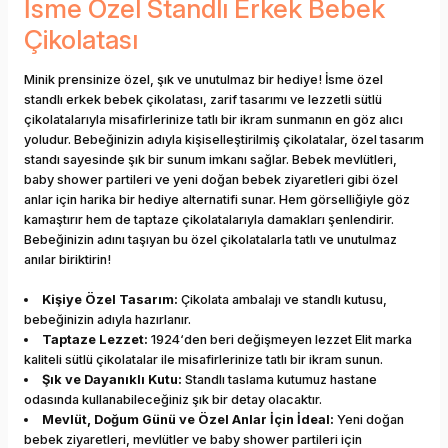
İsme Özel Standlı Erkek Bebek
Çikolatası
Minik prensinize özel, şık ve unutulmaz bir hediye! İsme özel
standlı erkek bebek çikolatası, zarif tasarımı ve lezzetli sütlü
çikolatalarıyla misafirlerinize tatlı bir ikram sunmanın en göz alıcı
yoludur. Bebeğinizin adıyla kişiselleştirilmiş çikolatalar, özel tasarım
standı sayesinde şık bir sunum imkanı sağlar. Bebek mevlütleri,
baby shower partileri ve yeni doğan bebek ziyaretleri gibi özel
anlar için harika bir hediye alternatifi sunar. Hem görselliğiyle göz
kamaştırır hem de taptaze çikolatalarıyla damakları şenlendirir.
Bebeğinizin adını taşıyan bu özel çikolatalarla tatlı ve unutulmaz
anılar biriktirin!
Kişiye Özel Tasarım:
Çikolata ambalajı ve standlı kutusu,
bebeğinizin adıyla hazırlanır.
Taptaze Lezzet:
1924‘den beri değişmeyen lezzet Elit marka
kaliteli sütlü çikolatalar ile misafirlerinize tatlı bir ikram sunun.
Şık ve Dayanıklı Kutu:
Standlı taslama kutumuz hastane
odasında kullanabileceğiniz şık bir detay olacaktır.
Mevlüt, Doğum Günü ve Özel Anlar İçin İdeal:
Yeni doğan
bebek ziyaretleri, mevlütler ve baby shower partileri için