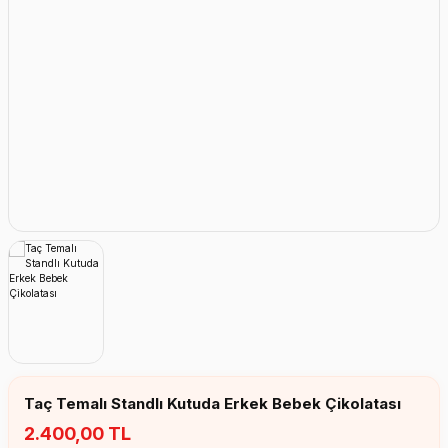
Erkek Bebek Çikolata Küpleri
Kız Bebek Çikolata Küpleri
Erkek Bebek Yeşeren Kalem
Kız Bebek Yeşeren Kalem
Erkek Bebek El Aynası
Kız Bebek El Aynası
Taç Temalı Standlı Kutuda Erkek Bebek Çikolatası
2.400,00 TL