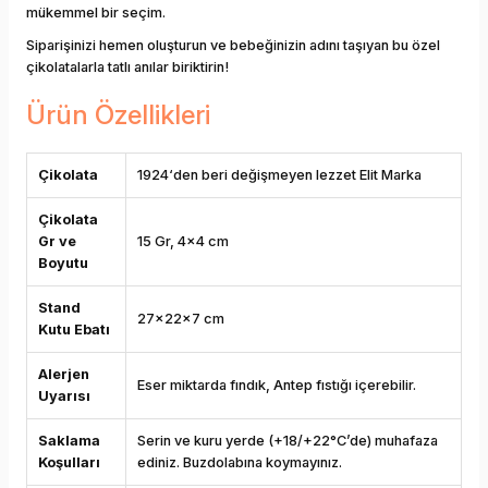
mükemmel bir seçim.
Siparişinizi hemen oluşturun ve bebeğinizin adını taşıyan bu özel
çikolatalarla tatlı anılar biriktirin!
Ürün Özellikleri
Çikolata
1924‘den beri değişmeyen lezzet Elit Marka
Çikolata
Gr ve
15 Gr, 4x4 cm
Boyutu
Stand
27x22x7 cm
Kutu Ebatı
Alerjen
Eser miktarda fındık, Antep fıstığı içerebilir.
Uyarısı
Saklama
Serin ve kuru yerde (+18/+22°C’de) muhafaza
Koşulları
ediniz. Buzdolabına koymayınız.