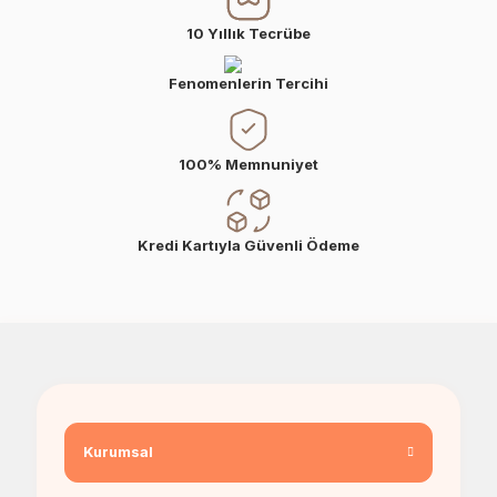
Erkek Bebek Çikolata Küpleri
Kız Bebek Çikolata Küpleri
10 Yıllık Tecrübe
Erkek Bebek Yeşeren Kalem
Kız Bebek Yeşeren Kalem
Fenomenlerin Tercihi
Erkek Bebek El Aynası
Kız Bebek El Aynası
100% Memnuniyet
Kredi Kartıyla Güvenli Ödeme
Kurumsal