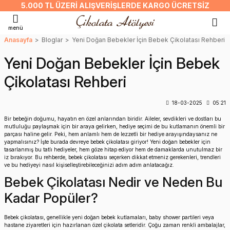
5.000 TL ÜZERI ALIŞVERIŞLERDE KARGO ÜCRETSIZ
Geri Dön
Geri Dön
Geri Dön
Geri Dön
Geri Dön
Geri Dön
menü
atası
elikleri
 Süsü
arı
olonyalar
Erkek Bebek Çikolatası
Kız Bebek Çikolatası
Erkek Bebek Hediyelikleri
Kız Bebek Hediyelikleri
Mevlit Hediyelikleri
Erkek Bebek Kapı Süsleri
Kız Bebek Kapı Süsleri
Erkek Bebek Takı Yastıkları
Kız Bebek Takı Yastıkları
Erkek Bebek Setleri
Kız Bebek Setleri
Anasayfa
Bloglar
Yeni Doğan Bebekler İçin Bebek Çikolatası Rehberi
Yeni Doğan Bebekler İçin Bebek
kolatası
iyelikleri
pı Süsleri
ı Yastıkları
üyük Boy Kolonyalar
tleri
Metal Kutuda Erkek Bebek Çikolatası
Metal Kutuda Kız Bebek Çikolatası
Erkek Bebek Magnetleri
Kız Bebek Magnetleri
Erkek Bebek Mevlit Hediyelikleri
Erkek Bebek Çerçeveli Kapı Süsleri
Kız Bebek Çerçeveli Kapı Süsleri
Erkek Bebek Takı Yastığı
Kız Bebek Takı Yastığı
Erkek Bebek Kampanyalı Setler
Kız Bebek Kampanyalı Setler
Çikolatası Rehberi
latası
elikleri
 Süsleri
Yastıkları
ük Boy Kolonyalar
ri
Dikdörtgen Kutuda Erkek Bebek Çikola
Dikdörtgen Kutuda Kız Bebek Çikolata
Erkek Bebek Mumluk
Kız Bebek Mumluk
Kız Bebek Mevlit Hediyelikleri
Erkek Bebek Pleksi Kapı Süsleri
Kız Bebek Pleksi Kapı Süsleri
18-03-2025
05:21
leri
Standlı Erkek Bebek Çikolatası
Standlı Kız Bebek Çikolatası
Erkek Bebek Kutulu Setler
Kız Bebek Kutulu Setler
Erkek Bebek Ahşap Kapı Süsleri
Kız Bebek Ahşap Kapı Süsleri
Bir bebeğin doğumu, hayatın en özel anlarından biridir. Aileler, sevdikleri ve dostları bu
mutluluğu paylaşmak için bir araya gelirken, hediye seçimi de bu kutlamanın önemli bir
parçası haline gelir. Peki, hem anlamlı hem de lezzetli bir hediye arayışındaysanız ne
Ahşap-Cam Kutuda Erkek Bebek Çikol
Ahşap-Cam Kutuda Kız Bebek Çikolat
Erkek Bebek Kolonya Şişeleri
Kız Bebek Kolonya Şişeleri
yapmalısınız? İşte burada devreye bebek çikolatası giriyor! Yeni doğan bebekler için
tasarlanmış bu tatlı hediyeler, hem göze hitap ediyor hem de damaklarda unutulmaz bir
iz bırakıyor. Bu rehberde, bebek çikolatası seçerken dikkat etmeniz gerekenleri, trendleri
ve bu hediyeyi nasıl kişiselleştirebileceğinizi adım adım anlatacağız.
Pleksi Kutuda Erkek Bebek Çikolatası
Pleksi Kutuda Kız Bebek Çikolatası
Erkek Bebek Oda Kokuları
Kız Bebek Oda Kokuları
Bebek Çikolatası Nedir ve Neden Bu
Karton Kutuda Erkek Bebek Çikolatası
Karton Kutuda Kız Bebek Çikolatası
Erkek Bebek Lavanta Kesesi
Kız Bebek Lavanta Kesesi
Kadar Popüler?
Erkek Bebek Kartlı Madlen Çikolataları
Kız Bebek Kartlı Madlen Çikolataları
Erkek Bebek Anahtarlık
Kız Bebek Anahtarlık
Bebek çikolatası, genellikle yeni doğan bebek kutlamaları, baby shower partileri veya
hastane ziyaretleri için hazırlanan özel çikolata setleridir. Çoğu zaman renkli ambalajlar,