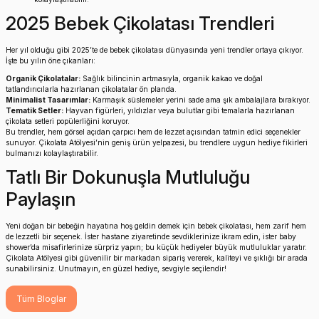
2025 Bebek Çikolatası Trendleri
Her yıl olduğu gibi 2025’te de bebek çikolatası dünyasında yeni trendler ortaya çıkıyor.
İşte bu yılın öne çıkanları:
Organik Çikolatalar:
Sağlık bilincinin artmasıyla, organik kakao ve doğal
tatlandırıcılarla hazırlanan çikolatalar ön planda.
Minimalist Tasarımlar:
Karmaşık süslemeler yerini sade ama şık ambalajlara bırakıyor.
Tematik Setler:
Hayvan figürleri, yıldızlar veya bulutlar gibi temalarla hazırlanan
çikolata setleri popülerliğini koruyor.
Bu trendler, hem görsel açıdan çarpıcı hem de lezzet açısından tatmin edici seçenekler
sunuyor. Çikolata Atölyesi’nin geniş ürün yelpazesi, bu trendlere uygun hediye fikirleri
bulmanızı kolaylaştırabilir.
Tatlı Bir Dokunuşla Mutluluğu
Paylaşın
Yeni doğan bir bebeğin hayatına hoş geldin demek için bebek çikolatası, hem zarif hem
de lezzetli bir seçenek. İster hastane ziyaretinde sevdiklerinize ikram edin, ister baby
shower’da misafirlerinize sürpriz yapın; bu küçük hediyeler büyük mutluluklar yaratır.
Çikolata Atölyesi gibi güvenilir bir markadan sipariş vererek, kaliteyi ve şıklığı bir arada
sunabilirsiniz. Unutmayın, en güzel hediye, sevgiyle seçilendir!
Tüm Bloglar