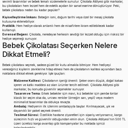
sevimli tasarımlar ve bebek temalı süslemelerle sunulur.
Çikolata Atölyesi
gibi markalar,
bu çikolataları hem lezzet hem de estetik açıdan bir sanat eserine dönüştürüyor. Peki,
Erkek Bebek Çikolata Küpleri
Kız Bebek Çikolata Küpleri
bebek çikolatası neden bu kadar popüler?
Kişiselleştirme İmkanı:
Bebeğin ismi, doğum tarihi veya özel bir mesaj çikolata
Erkek Bebek Yeşeren Kalem
Kız Bebek Yeşeren Kalem
kutusuna eklenebiliyor.
Pratiklik:
Hem hediye olarak anlamlı hem de misafirlere ikram edilebilecek kadar
kullanışlı.
Evrensel Beğeni:
Çikolata, neredeyse herkesin sevdiği bir lezzet olduğu için risksiz bir
Erkek Bebek El Aynası
Kız Bebek El Aynası
hediye seçeneği sunuyor.
Bebek Çikolatası Seçerken Nelere
Dikkat Etmeli?
Bebek çikolatası seçmek, sadece güzel bir kutu almakla bitmiyor. Hem hediyeyi
vereceğiniz kişilerin zevklerine hitap etmesi hem de çikolatanın kalitesi açısından bazı
noktalara dikkat etmek gerekiyor. İşte ipuçları:
Malzeme Kalitesi:
Çikolatanın içeriği önemli. Şeker oranı düşük, doğal kakao
içeren ve katkı maddesi az olan ürünler tercih edilmeli. Çikolata Atölyesi gibi
markalar, bu konuda güvenilir seçenekler sunuyor.
Tasarım ve Tema:
Erkek bebekler için mavi, kız bebekler için pembe tonlar
klasik bir seçim olsa da, unisex renkler (örneğin sarı, yeşil) veya modern
minimalist tasarımlar da oldukça revaçta.
Ambalaj:
Hediyenin ilk izlenimi ambalajıyla başlar. Kırılmayacak, şık ve
dayanıklı bir paket seçmek önemli.
Teslimat Süresi:
Özellikle hastane ziyaretleri için sipariş veriyorsanız, kargo
sürecinin hızlı ve güvenilir olduğundan emin olun. Çikolata Atölyesi’nin 500 TL
üzeri ücretsiz kargo avantajı gibi kampanyalar bu noktada işinizi
kolaylaştırabilir.