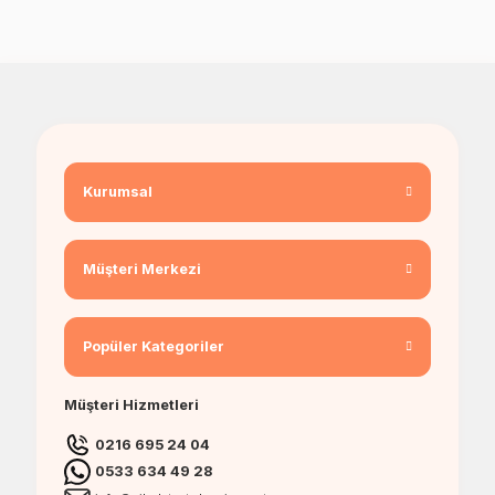
Özel tasarımlı bebek çikolatalarını online olarak sipariş verebilir, dilediğiniz
çikolata modelini tercih edebilirsiniz.
Bebek çikolata siparişi
, kişiselleştirilmiş
tasarımlar, özel baskılar ve şık ambalajlarla hazırlanarak kapınıza kadar teslim
edilir. Metal, ahşap veya pleksi kutularda sunulan seçenekler ile sevdiklerinize
unutulmaz bir hediye verebilirsiniz.
Yeni doğan bebeklerinizin ilk kutlamasını tatlandırmak için en özel çikolata
modelleri arasından seçim yapabilirsiniz.
Kategorimizi ziyaret ederek
size en
uygun bebek çikolatasını keşfedin!
Kurumsal
Müşteri Merkezi
Popüler Kategoriler
Müşteri Hizmetleri
0216 695 24 04
0533 634 49 28