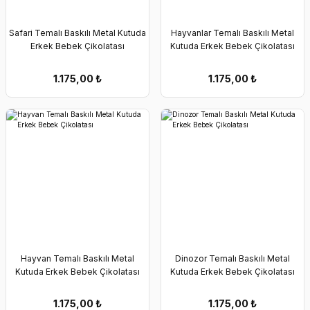
Erkek Bebek Çikolata Küpleri
Kız Bebek Çikolata Küpleri
Safari Temalı Baskılı Metal Kutuda
Hayvanlar Temalı Baskılı Metal
Erkek Bebek Çikolatası
Kutuda Erkek Bebek Çikolatası
Erkek Bebek Yeşeren Kalem
Kız Bebek Yeşeren Kalem
1.175,00
₺
1.175,00
₺
Erkek Bebek El Aynası
Kız Bebek El Aynası
Hayvan Temalı Baskılı Metal
Dinozor Temalı Baskılı Metal
Kutuda Erkek Bebek Çikolatası
Kutuda Erkek Bebek Çikolatası
1.175,00
₺
1.175,00
₺