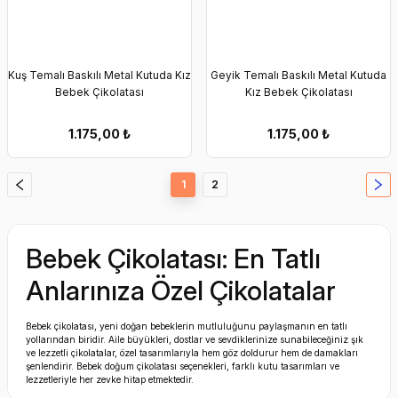
Kuş Temalı Baskılı Metal Kutuda Kız
Geyik Temalı Baskılı Metal Kutuda
Bebek Çikolatası
Kız Bebek Çikolatası
1.175,00
₺
1.175,00
₺
1
2
Bebek Çikolatası: En Tatlı
Anlarınıza Özel Çikolatalar
Bebek çikolatası, yeni doğan bebeklerin mutluluğunu paylaşmanın en tatlı
yollarından biridir. Aile büyükleri, dostlar ve sevdiklerinize sunabileceğiniz şık
ve lezzetli çikolatalar, özel tasarımlarıyla hem göz doldurur hem de damakları
şenlendirir. Bebek doğum çikolatası seçenekleri, farklı kutu tasarımları ve
lezzetleriyle her zevke hitap etmektedir.